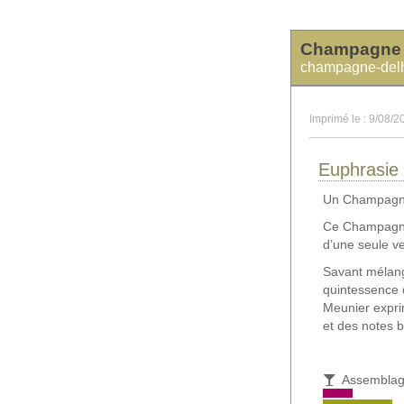
Champagne
champagne-del
Imprimé le : 9/08/2
Euphrasie 
Un Champagne
Ce Champagne
d’une seule v
Savant mélang
quintessence 
Meunier expri
et des notes 
Assembla