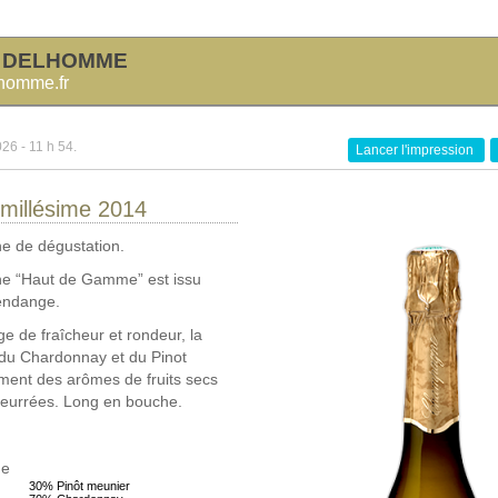
 DELHOMME
homme.fr
026 - 11 h 54.
Lancer l'impression
millésime 2014
 de dégustation.
 “Haut de Gamme” est issu
endange.
e de fraîcheur et rondeur, la
du Chardonnay et du Pinot
ment des arômes de fruits secs
beurrées. Long en bouche.
ge
30% Pinôt meunier