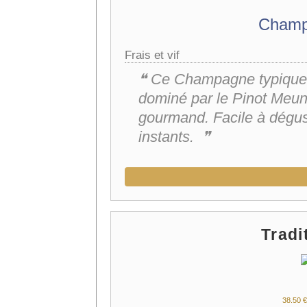
Champ
Frais et vif
❝ Ce Champagne typiquem
dominé par le Pinot Meuni
gourmand. Facile à déguster
instants. ❞
Trad
38.
50