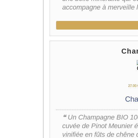
accompagne à merveille l
Cha
27.
00
Cha
❝ Un Champagne BIO 100%
cuvée de Pinot Meunier él
vinifiée en fûts de chêne