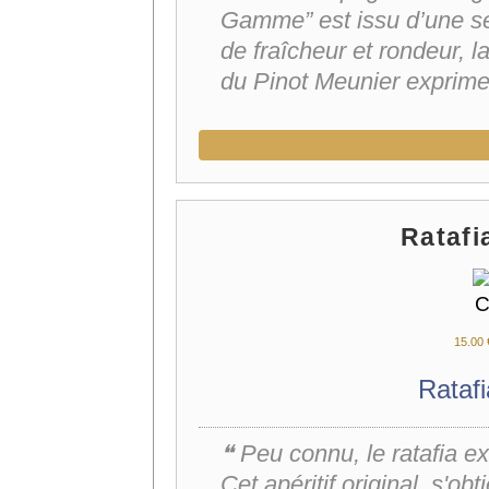
Gamme” est issu d’une s
de fraîcheur et rondeur, 
du Pinot Meunier exprim
Rataf
15.
00
Rataf
❝ Peu connu, le ratafia ex
Cet apéritif original, s'o