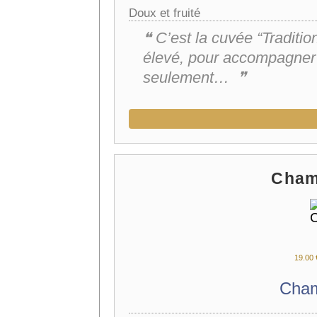
Doux et fruité
❝ C’est la cuvée “Traditi
élevé, pour accompagner 
seulement… ❞
Cham
19.
00
Cha