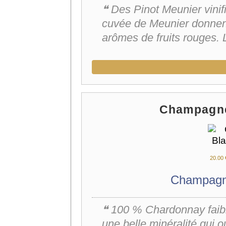
❝ Des Pinot Meunier vini
cuvée de Meunier donne
arômes de fruits rouge
Champagne
20.
00
Champagne
❝ 100 % Chardonnay faib
une belle minéralité qui ouv