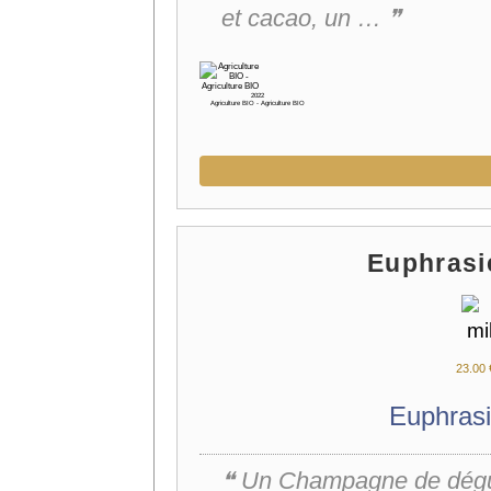
et cacao, un … ❞
2022
Agriculture BIO - Agriculture BIO
Euphrasi
23.
00
Euphrasi
❝ Un Champagne de dégu