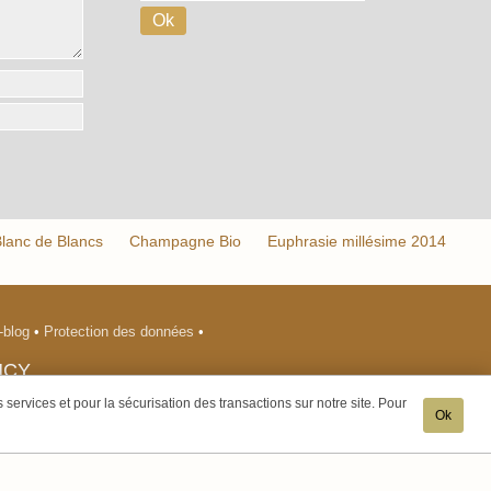
anc de Blancs
Champagne Bio
Euphrasie millésime 2014
-blog
•
Protection des données
•
NCY
services et pour la sécurisation des transactions sur notre site. Pour
Ok
aux mineurs de moins de 18 ans. -
onnectés.