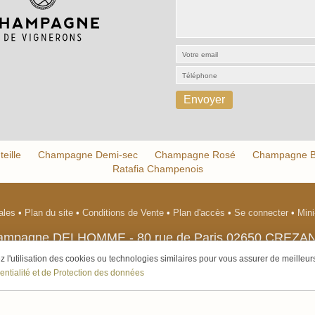
eille
Champagne Demi-sec
Champagne Rosé
Champagne Bl
Ratafia Champenois
gales
•
Plan du site
•
Conditions de Vente
•
Plan d'accès
•
Se connecter
•
Mini
ampagne DELHOMME
-
80 rue de Paris
02650
CREZA
Tél. 0678950993
- Tva. : FR88190200600 - RCS : 190200600
l'utilisation des cookies ou technologies similaires pour vous assurer de meilleurs 
pour la santé, sachez consommer avec modération. La vente d'alcool est interdite 
entialité et de Protection des données
-2026 Champagne DELHOMME -
Réalisation enovanet
-
Moteur eChampagne
- 4 visiteurs c