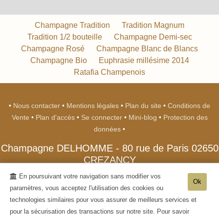
Champagne Tradition
Tradition Magnum
Tradition 1/2 bouteille
Champagne Demi-sec
Champagne Rosé
Champagne Blanc de Blancs
Champagne Bio
Euphrasie millésime 2014
Ratafia Champenois
•
Nous contacter
•
Mentions légales
•
Plan du site
•
Conditions de
Vente
•
Plan d'accès
•
Se connecter
•
Mini-blog
•
Protection des
données
•
Champagne DELHOMME
-
80 rue de Paris
02650
CREZANCY
Tél. 0678950993
- Tva. : FR88190200600 - RCS : 190200600
En poursuivant votre navigation sans modifier vos
Ok
paramètres, vous acceptez l'utilisation des cookies ou
- L'abus d'alcool est dangereux pour la santé, sachez consommer avec
technologies similaires pour vous assurer de meilleurs services et
modération. La vente d'alcool est interdite aux mineurs de moins de 18 ans. -
pour la sécurisation des transactions sur notre site. Pour savoir